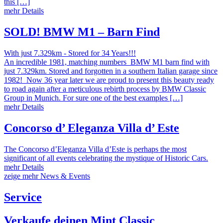
this […]
mehr Details
SOLD! BMW M1 – Barn Find
With just 7.329km - Stored for 34 Years!!!
An incredible 1981, matching numbers BMW M1 barn find with
just 7.329km. Stored and forgotten in a southern Italian garage since
1982! Now 36 year later we are proud to present this beauty ready
to road again after a meticulous rebirth process by BMW Classic
Group in Munich. For sure one of the best examples […]
mehr Details
Concorso d’ Eleganza Villa d’ Este
The Concorso d’Eleganza Villa d’Este is perhaps the most
significant of all events celebrating the mystique of Historic Cars.
mehr Details
zeige mehr News & Events
Service
Verkaufe deinen Mint Classic