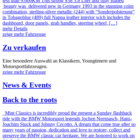
less than 9.000KM This strong S38 3.8 Liter and fully loaded
beauty was delivered new in Germany 1993 in the stunning color
combination, sterling-silver metallic (244) with “Sonderpolsterung”
in Tobagoblue (489) full Nappa leather interior wich includes the
dashboard, door panels, grab handles, steering wheel, […]
mehr Details
zeige mehr Fahrzeuge
Zu verkaufen
Eine besondere Auswahl an Klassikern, Youngtimern und
Motorsportfahrzeugen.
zeige mehr Fahrzeuge
News & Events
Back to the roots
Mint Classics is incredibly proud the present a Sunday flashback
ride with the BMW Motorsport legends Jochen Neerpasch, Hans-
Joachim Stuck and Johnny Cecotto. A dream that come true after so
many years of passion, dedication and love to restore, collect and
preserve the BMW classic car heritage. We are honored to work on