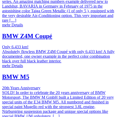
series. An amazing matching numbers example delivered new to
Landshut, BAVARIA in Germany in February of 1975 in the
astonishing color Taiga Green Metallic (1 of only 5 ), equipped with
the very desirable Air-Conditioning option. This very important and
rare […]
mehr Details
BMW Z4M Coupé
Only 6.433 km!
Absolutely flowless BMW Z4M Coupé with only 6.433 km! A fully
documented, one owner example in the perfect color combination
black over full black leather interior.
mehr Details
BMW M5
20th Years Anniversary
SOLD! In order to celebrate the 20 years anniversary of BMW
Motorsport, The BMW M GmbH built a Limited Edition of 20 very
special units of the E34 BMW M5. All numbered and finished in
special paint Mugello red with the strongest 3.8L engine,
Nürburgring suspension package and unique special options like
special BMW ///M upholstery, […]