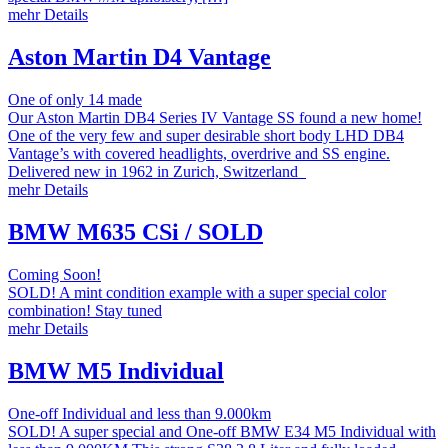
mehr Details
Aston Martin D4 Vantage
One of only 14 made
Our Aston Martin DB4 Series IV Vantage SS found a new home!
One of the very few and super desirable short body LHD DB4
Vantage’s with covered headlights, overdrive and SS engine.
Delivered new in 1962 in Zurich, Switzerland
mehr Details
BMW M635 CSi / SOLD
Coming Soon!
SOLD! A mint condition example with a super special color
combination! Stay tuned
mehr Details
BMW M5 Individual
One-off Individual and less than 9.000km
SOLD! A super special and One-off BMW E34 M5 Individual with